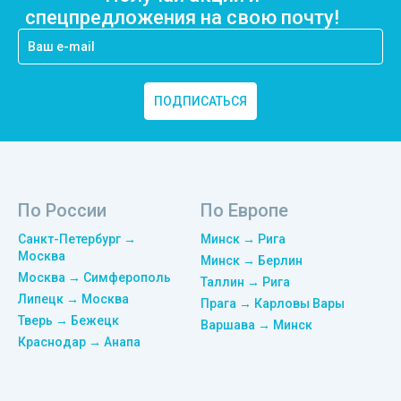
спецпредложения на свою почту!
ПОДПИСАТЬСЯ
По России
По Европе
Санкт-Петербург →
Минск → Рига
Москва
Минск → Берлин
Москва → Симферополь
Таллин → Рига
Липецк → Москва
Прага → Карловы Вары
Тверь → Бежецк
Варшава → Минск
Краснодар → Анапа