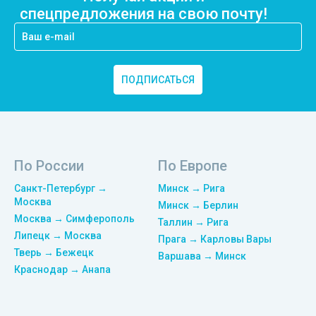
спецпредложения на свою почту!
ПОДПИСАТЬСЯ
По России
По Европе
Санкт-Петербург →
Минск → Рига
Москва
Минск → Берлин
Москва → Симферополь
Таллин → Рига
Липецк → Москва
Прага → Карловы Вары
Тверь → Бежецк
Варшава → Минск
Краснодар → Анапа