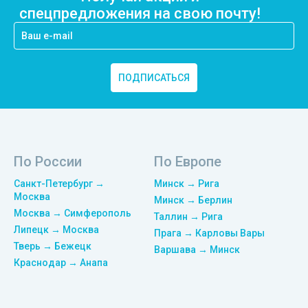
спецпредложения на свою почту!
ПОДПИСАТЬСЯ
По России
По Европе
Санкт-Петербург →
Минск → Рига
Москва
Минск → Берлин
Москва → Симферополь
Таллин → Рига
Липецк → Москва
Прага → Карловы Вары
Тверь → Бежецк
Варшава → Минск
Краснодар → Анапа