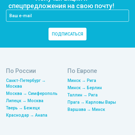
спецпредложения на свою почту!
ПОДПИСАТЬСЯ
По России
По Европе
Санкт-Петербург →
Минск → Рига
Москва
Минск → Берлин
Москва → Симферополь
Таллин → Рига
Липецк → Москва
Прага → Карловы Вары
Тверь → Бежецк
Варшава → Минск
Краснодар → Анапа