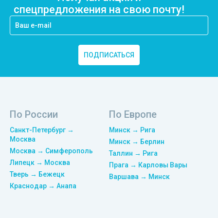
спецпредложения на свою почту!
ПОДПИСАТЬСЯ
По России
По Европе
Санкт-Петербург →
Минск → Рига
Москва
Минск → Берлин
Москва → Симферополь
Таллин → Рига
Липецк → Москва
Прага → Карловы Вары
Тверь → Бежецк
Варшава → Минск
Краснодар → Анапа