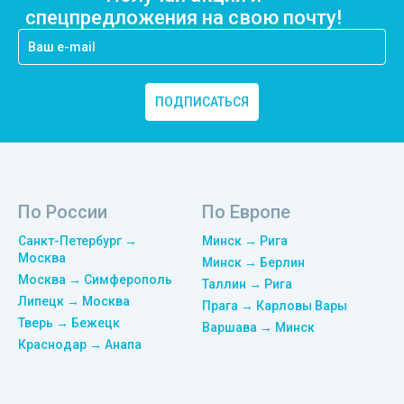
спецпредложения на свою почту!
ПОДПИСАТЬСЯ
По России
По Европе
Санкт-Петербург →
Минск → Рига
Москва
Минск → Берлин
Москва → Симферополь
Таллин → Рига
Липецк → Москва
Прага → Карловы Вары
Тверь → Бежецк
Варшава → Минск
Краснодар → Анапа