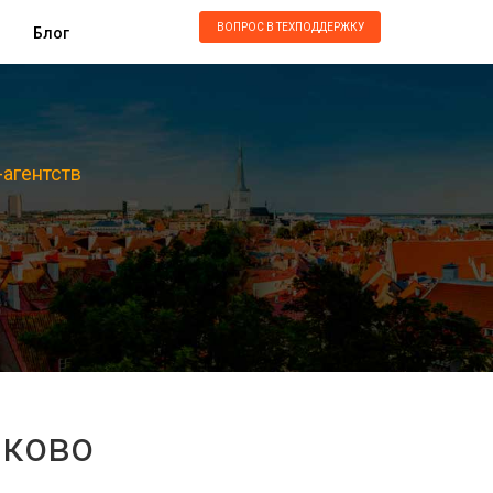
ВОПРОС В ТЕХПОДДЕРЖКУ
Блог
-агентств
мково