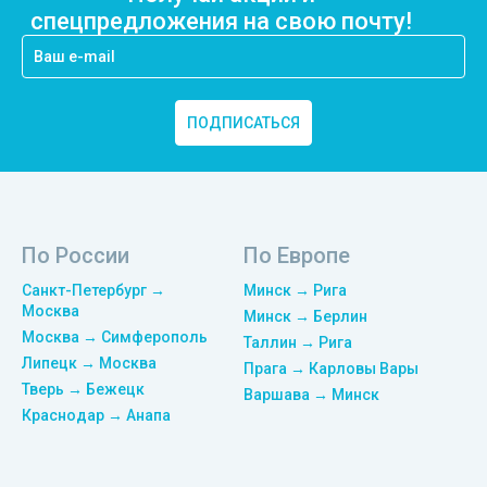
спецпредложения на свою почту!
ПОДПИСАТЬСЯ
По России
По Европе
Санкт-Петербург →
Минск → Рига
Москва
Минск → Берлин
Москва → Симферополь
Таллин → Рига
Липецк → Москва
Прага → Карловы Вары
Тверь → Бежецк
Варшава → Минск
Краснодар → Анапа