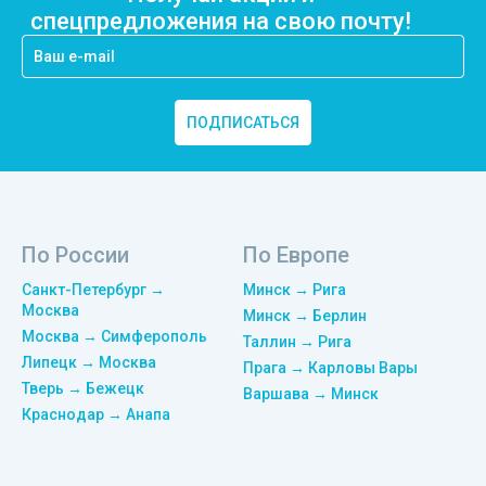
спецпредложения на свою почту!
ПОДПИСАТЬСЯ
По России
По Европе
Санкт-Петербург →
Минск → Рига
Москва
Минск → Берлин
Москва → Симферополь
Таллин → Рига
Липецк → Москва
Прага → Карловы Вары
Тверь → Бежецк
Варшава → Минск
Краснодар → Анапа