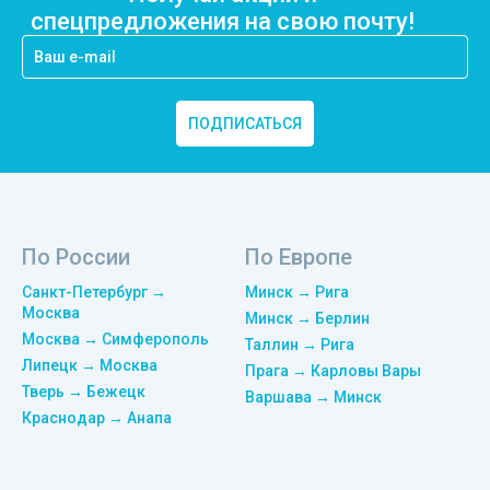
спецпредложения на свою почту!
ПОДПИСАТЬСЯ
По России
По Европе
Санкт-Петербург →
Минск → Рига
Москва
Минск → Берлин
Москва → Симферополь
Таллин → Рига
Липецк → Москва
Прага → Карловы Вары
Тверь → Бежецк
Варшава → Минск
Краснодар → Анапа