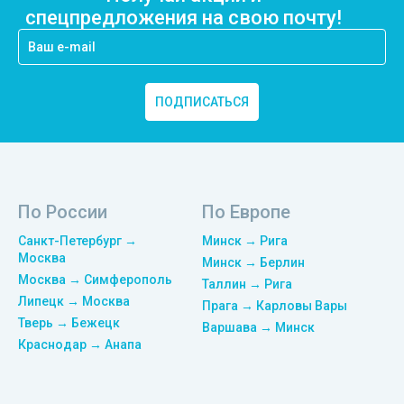
спецпредложения на свою почту!
ПОДПИСАТЬСЯ
По России
По Европе
Санкт-Петербург →
Минск → Рига
Москва
Минск → Берлин
Москва → Симферополь
Таллин → Рига
Липецк → Москва
Прага → Карловы Вары
Тверь → Бежецк
Варшава → Минск
Краснодар → Анапа