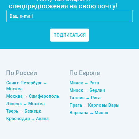
спецпредложения на свою почту!
ПОДПИСАТЬСЯ
По России
По Европе
Санкт-Петербург →
Минск → Рига
Москва
Минск → Берлин
Москва → Симферополь
Таллин → Рига
Липецк → Москва
Прага → Карловы Вары
Тверь → Бежецк
Варшава → Минск
Краснодар → Анапа