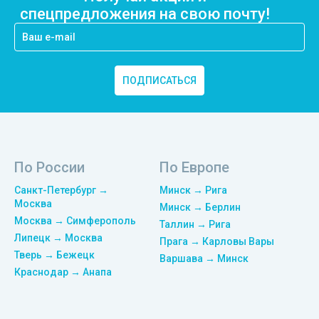
спецпредложения на свою почту!
ПОДПИСАТЬСЯ
По России
По Европе
Санкт-Петербург →
Минск → Рига
Москва
Минск → Берлин
Москва → Симферополь
Таллин → Рига
Липецк → Москва
Прага → Карловы Вары
Тверь → Бежецк
Варшава → Минск
Краснодар → Анапа