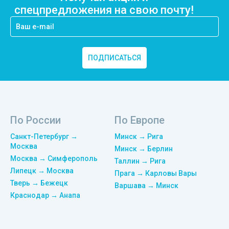
спецпредложения на свою почту!
ПОДПИСАТЬСЯ
По России
По Европе
Санкт-Петербург →
Минск → Рига
Москва
Минск → Берлин
Москва → Симферополь
Таллин → Рига
Липецк → Москва
Прага → Карловы Вары
Тверь → Бежецк
Варшава → Минск
Краснодар → Анапа