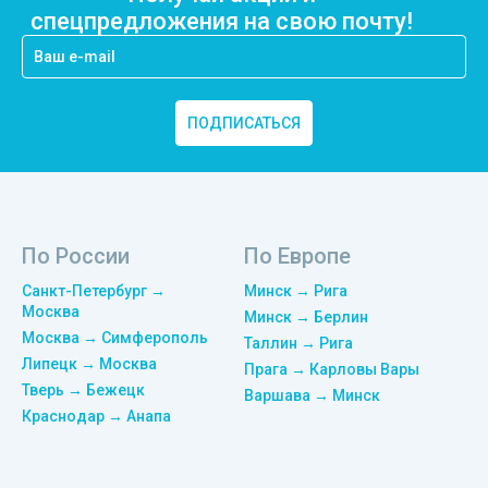
спецпредложения на свою почту!
ПОДПИСАТЬСЯ
По России
По Европе
Санкт-Петербург →
Минск → Рига
Москва
Минск → Берлин
Москва → Симферополь
Таллин → Рига
Липецк → Москва
Прага → Карловы Вары
Тверь → Бежецк
Варшава → Минск
Краснодар → Анапа