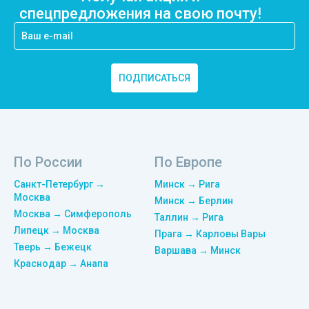
спецпредложения на свою почту!
ПОДПИСАТЬСЯ
По России
По Европе
Санкт-Петербург →
Минск → Рига
Москва
Минск → Берлин
Москва → Симферополь
Таллин → Рига
Липецк → Москва
Прага → Карловы Вары
Тверь → Бежецк
Варшава → Минск
Краснодар → Анапа