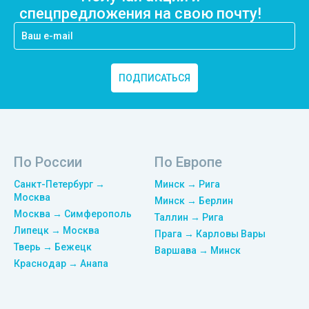
спецпредложения на свою почту!
ПОДПИСАТЬСЯ
По России
По Европе
Санкт-Петербург →
Минск → Рига
Москва
Минск → Берлин
Москва → Симферополь
Таллин → Рига
Липецк → Москва
Прага → Карловы Вары
Тверь → Бежецк
Варшава → Минск
Краснодар → Анапа