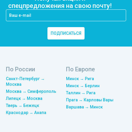
спецпредложения на свою почту!
ПОДПИСАТЬСЯ
По России
По Европе
Санкт-Петербург →
Минск → Рига
Москва
Минск → Берлин
Москва → Симферополь
Таллин → Рига
Липецк → Москва
Прага → Карловы Вары
Тверь → Бежецк
Варшава → Минск
Краснодар → Анапа