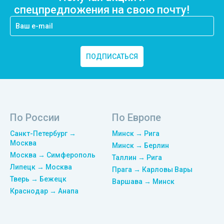
спецпредложения на свою почту!
ПОДПИСАТЬСЯ
По России
По Европе
Санкт-Петербург →
Минск → Рига
Москва
Минск → Берлин
Москва → Симферополь
Таллин → Рига
Липецк → Москва
Прага → Карловы Вары
Тверь → Бежецк
Варшава → Минск
Краснодар → Анапа