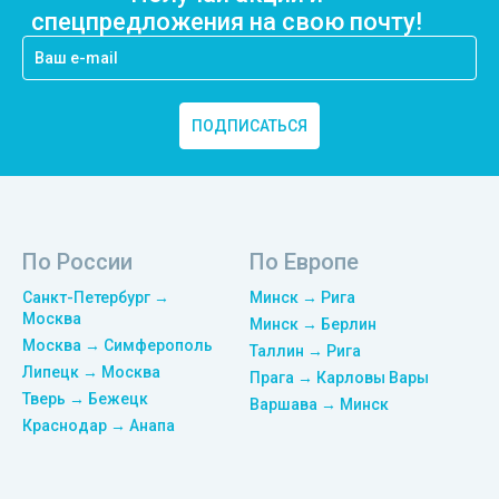
спецпредложения на свою почту!
ПОДПИСАТЬСЯ
По России
По Европе
Санкт-Петербург →
Минск → Рига
Москва
Минск → Берлин
Москва → Симферополь
Таллин → Рига
Липецк → Москва
Прага → Карловы Вары
Тверь → Бежецк
Варшава → Минск
Краснодар → Анапа