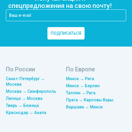
спецпредложения на свою почту!
ПОДПИСАТЬСЯ
По России
По Европе
Санкт-Петербург →
Минск → Рига
Москва
Минск → Берлин
Москва → Симферополь
Таллин → Рига
Липецк → Москва
Прага → Карловы Вары
Тверь → Бежецк
Варшава → Минск
Краснодар → Анапа