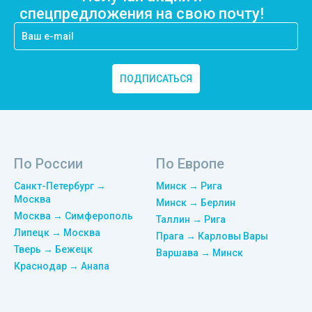
спецпредложения на свою почту!
ПОДПИСАТЬСЯ
По России
По Европе
Санкт-Петербург →
Минск → Рига
Москва
Минск → Берлин
Москва → Симферополь
Таллин → Рига
Липецк → Москва
Прага → Карловы Вары
Тверь → Бежецк
Варшава → Минск
Краснодар → Анапа