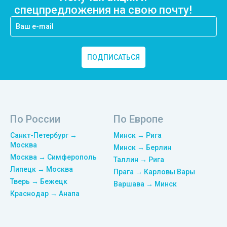
спецпредложения на свою почту!
ПОДПИСАТЬСЯ
По России
По Европе
Санкт-Петербург →
Минск → Рига
Москва
Минск → Берлин
Москва → Симферополь
Таллин → Рига
Липецк → Москва
Прага → Карловы Вары
Тверь → Бежецк
Варшава → Минск
Краснодар → Анапа