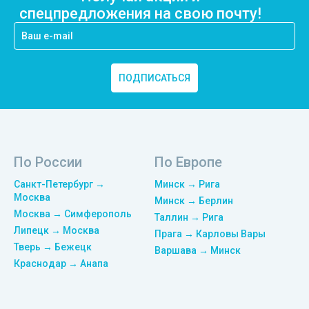
спецпредложения на свою почту!
ПОДПИСАТЬСЯ
По России
По Европе
Санкт-Петербург →
Минск → Рига
Москва
Минск → Берлин
Москва → Симферополь
Таллин → Рига
Липецк → Москва
Прага → Карловы Вары
Тверь → Бежецк
Варшава → Минск
Краснодар → Анапа