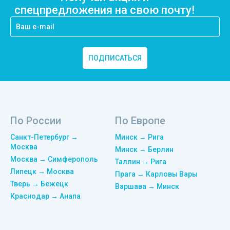
спецпредложения на свою почту!
ПОДПИСАТЬСЯ
По России
По Европе
Санкт-Петербург →
Минск → Рига
Москва
Минск → Берлин
Москва → Симферополь
Таллин → Рига
Липецк → Москва
Прага → Карловы Вары
Тверь → Бежецк
Варшава → Минск
Краснодар → Анапа