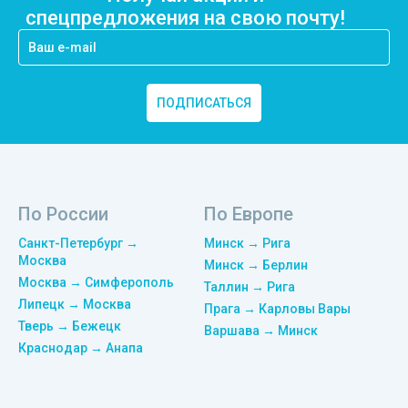
спецпредложения на свою почту!
ПОДПИСАТЬСЯ
По России
По Европе
Санкт-Петербург →
Минск → Рига
Москва
Минск → Берлин
Москва → Симферополь
Таллин → Рига
Липецк → Москва
Прага → Карловы Вары
Тверь → Бежецк
Варшава → Минск
Краснодар → Анапа