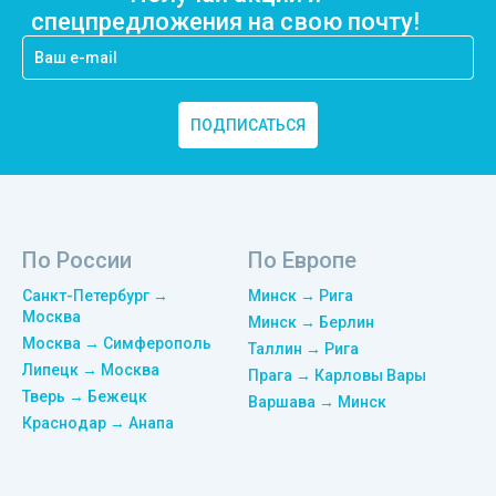
спецпредложения на свою почту!
ПОДПИСАТЬСЯ
По России
По Европе
Санкт-Петербург →
Минск → Рига
Москва
Минск → Берлин
Москва → Симферополь
Таллин → Рига
Липецк → Москва
Прага → Карловы Вары
Тверь → Бежецк
Варшава → Минск
Краснодар → Анапа