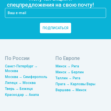
спецпредложения на свою почту!
ПОДПИСАТЬСЯ
По России
По Европе
Санкт-Петербург →
Минск → Рига
Москва
Минск → Берлин
Москва → Симферополь
Таллин → Рига
Липецк → Москва
Прага → Карловы Вары
Тверь → Бежецк
Варшава → Минск
Краснодар → Анапа