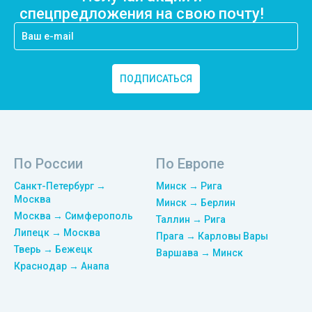
спецпредложения на свою почту!
ПОДПИСАТЬСЯ
По России
По Европе
Санкт-Петербург →
Минск → Рига
Москва
Минск → Берлин
Москва → Симферополь
Таллин → Рига
Липецк → Москва
Прага → Карловы Вары
Тверь → Бежецк
Варшава → Минск
Краснодар → Анапа