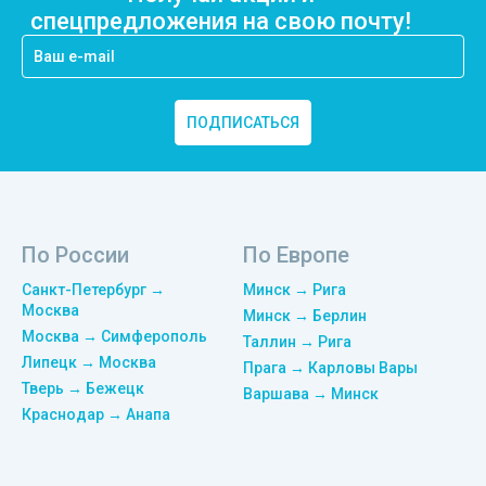
спецпредложения на свою почту!
ПОДПИСАТЬСЯ
По России
По Европе
Санкт-Петербург →
Минск → Рига
Москва
Минск → Берлин
Москва → Симферополь
Таллин → Рига
Липецк → Москва
Прага → Карловы Вары
Тверь → Бежецк
Варшава → Минск
Краснодар → Анапа