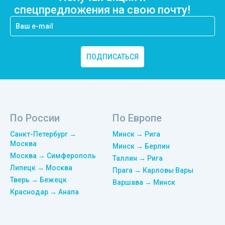
спецпредложения на свою почту!
ПОДПИСАТЬСЯ
По России
По Европе
Санкт-Петербург →
Минск → Рига
Москва
Минск → Берлин
Москва → Симферополь
Таллин → Рига
Липецк → Москва
Прага → Карловы Вары
Тверь → Бежецк
Варшава → Минск
Краснодар → Анапа