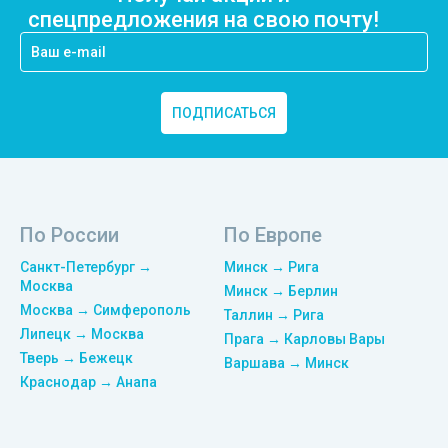
спецпредложения на свою почту!
ПОДПИСАТЬСЯ
По России
По Европе
Санкт-Петербург →
Минск → Рига
Москва
Минск → Берлин
Москва → Симферополь
Таллин → Рига
Липецк → Москва
Прага → Карловы Вары
Тверь → Бежецк
Варшава → Минск
Краснодар → Анапа