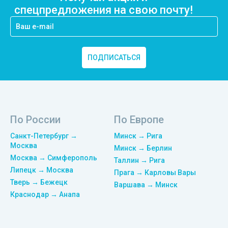
спецпредложения на свою почту!
ПОДПИСАТЬСЯ
По России
По Европе
Санкт-Петербург →
Минск → Рига
Москва
Минск → Берлин
Москва → Симферополь
Таллин → Рига
Липецк → Москва
Прага → Карловы Вары
Тверь → Бежецк
Варшава → Минск
Краснодар → Анапа