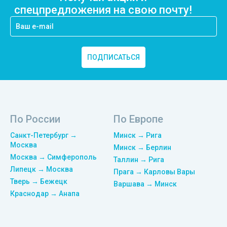
спецпредложения на свою почту!
ПОДПИСАТЬСЯ
По России
По Европе
Санкт-Петербург →
Минск → Рига
Москва
Минск → Берлин
Москва → Симферополь
Таллин → Рига
Липецк → Москва
Прага → Карловы Вары
Тверь → Бежецк
Варшава → Минск
Краснодар → Анапа