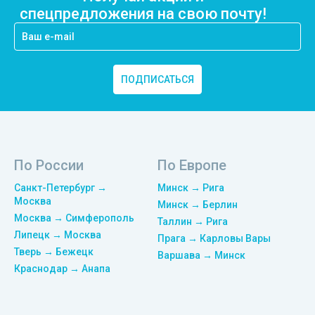
спецпредложения на свою почту!
ПОДПИСАТЬСЯ
По России
По Европе
Санкт-Петербург →
Минск → Рига
Москва
Минск → Берлин
Москва → Симферополь
Таллин → Рига
Липецк → Москва
Прага → Карловы Вары
Тверь → Бежецк
Варшава → Минск
Краснодар → Анапа