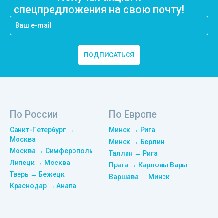
спецпредложения на свою почту!
ПОДПИСАТЬСЯ
По России
По Европе
Санкт-Петербург →
Минск → Рига
Москва
Минск → Берлин
Москва → Симферополь
Таллин → Рига
Липецк → Москва
Прага → Карловы Вары
Тверь → Бежецк
Варшава → Минск
Краснодар → Анапа