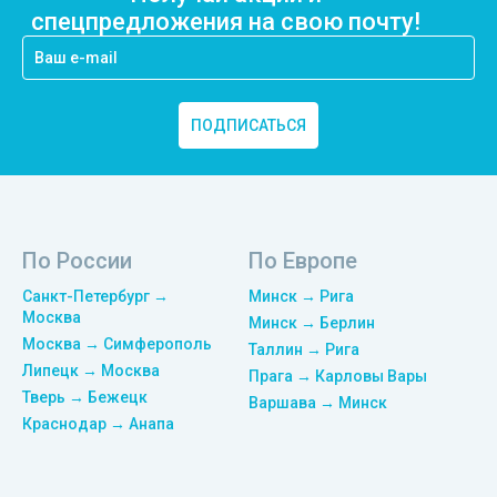
спецпредложения на свою почту!
ПОДПИСАТЬСЯ
По России
По Европе
Санкт-Петербург →
Минск → Рига
Москва
Минск → Берлин
Москва → Симферополь
Таллин → Рига
Липецк → Москва
Прага → Карловы Вары
Тверь → Бежецк
Варшава → Минск
Краснодар → Анапа