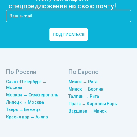
спецпредложения на свою почту!
ПОДПИСАТЬСЯ
По России
По Европе
Санкт-Петербург →
Минск → Рига
Москва
Минск → Берлин
Москва → Симферополь
Таллин → Рига
Липецк → Москва
Прага → Карловы Вары
Тверь → Бежецк
Варшава → Минск
Краснодар → Анапа