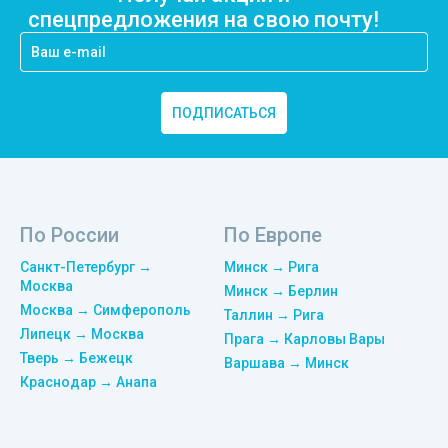
спецпредложения на свою почту!
ПОДПИСАТЬСЯ
По России
По Европе
Санкт-Петербург →
Минск → Рига
Москва
Минск → Берлин
Москва → Симферополь
Таллин → Рига
Липецк → Москва
Прага → Карловы Вары
Тверь → Бежецк
Варшава → Минск
Краснодар → Анапа