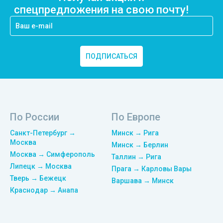
спецпредложения на свою почту!
ПОДПИСАТЬСЯ
По России
По Европе
Санкт-Петербург →
Минск → Рига
Москва
Минск → Берлин
Москва → Симферополь
Таллин → Рига
Липецк → Москва
Прага → Карловы Вары
Тверь → Бежецк
Варшава → Минск
Краснодар → Анапа