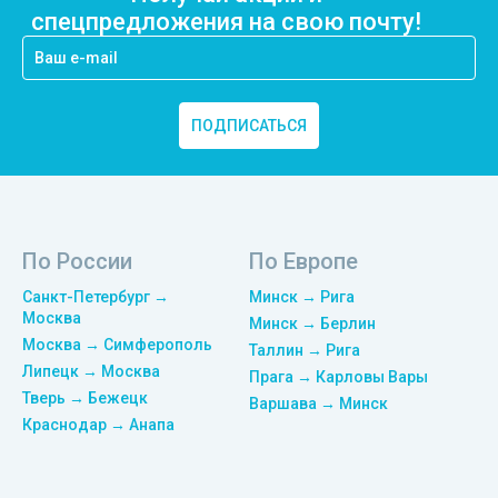
спецпредложения на свою почту!
ПОДПИСАТЬСЯ
По России
По Европе
Санкт-Петербург →
Минск → Рига
Москва
Минск → Берлин
Москва → Симферополь
Таллин → Рига
Липецк → Москва
Прага → Карловы Вары
Тверь → Бежецк
Варшава → Минск
Краснодар → Анапа