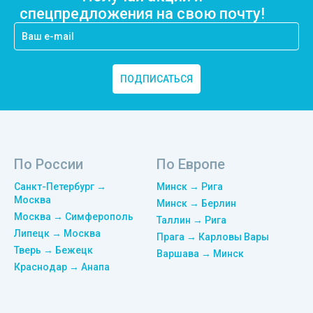
спецпредложения на свою почту!
ПОДПИСАТЬСЯ
По России
По Европе
Санкт-Петербург →
Минск → Рига
Москва
Минск → Берлин
Москва → Симферополь
Таллин → Рига
Липецк → Москва
Прага → Карловы Вары
Тверь → Бежецк
Варшава → Минск
Краснодар → Анапа