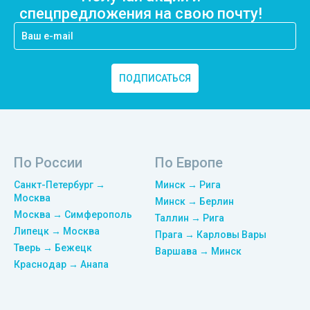
спецпредложения на свою почту!
ПОДПИСАТЬСЯ
По России
По Европе
Санкт-Петербург →
Минск → Рига
Москва
Минск → Берлин
Москва → Симферополь
Таллин → Рига
Липецк → Москва
Прага → Карловы Вары
Тверь → Бежецк
Варшава → Минск
Краснодар → Анапа