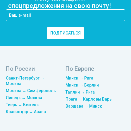
спецпредложения на свою почту!
ПОДПИСАТЬСЯ
По России
По Европе
Санкт-Петербург →
Минск → Рига
Москва
Минск → Берлин
Москва → Симферополь
Таллин → Рига
Липецк → Москва
Прага → Карловы Вары
Тверь → Бежецк
Варшава → Минск
Краснодар → Анапа