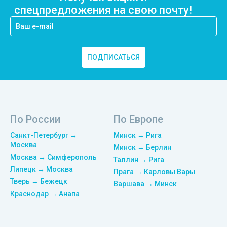
спецпредложения на свою почту!
ПОДПИСАТЬСЯ
По России
По Европе
Санкт-Петербург →
Минск → Рига
Москва
Минск → Берлин
Москва → Симферополь
Таллин → Рига
Липецк → Москва
Прага → Карловы Вары
Тверь → Бежецк
Варшава → Минск
Краснодар → Анапа