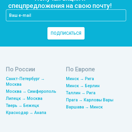
спецпредложения на свою почту!
ПОДПИСАТЬСЯ
По России
По Европе
Санкт-Петербург →
Минск → Рига
Москва
Минск → Берлин
Москва → Симферополь
Таллин → Рига
Липецк → Москва
Прага → Карловы Вары
Тверь → Бежецк
Варшава → Минск
Краснодар → Анапа