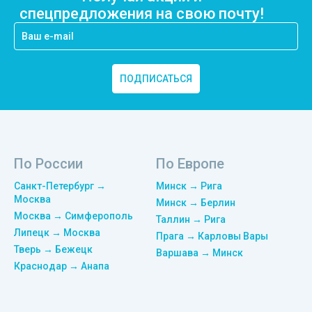
спецпредложения на свою почту!
ПОДПИСАТЬСЯ
По России
По Европе
Санкт-Петербург →
Минск → Рига
Москва
Минск → Берлин
Москва → Симферополь
Таллин → Рига
Липецк → Москва
Прага → Карловы Вары
Тверь → Бежецк
Варшава → Минск
Краснодар → Анапа