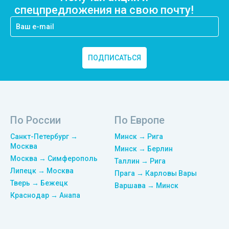
спецпредложения на свою почту!
ПОДПИСАТЬСЯ
По России
По Европе
Санкт-Петербург →
Минск → Рига
Москва
Минск → Берлин
Москва → Симферополь
Таллин → Рига
Липецк → Москва
Прага → Карловы Вары
Тверь → Бежецк
Варшава → Минск
Краснодар → Анапа