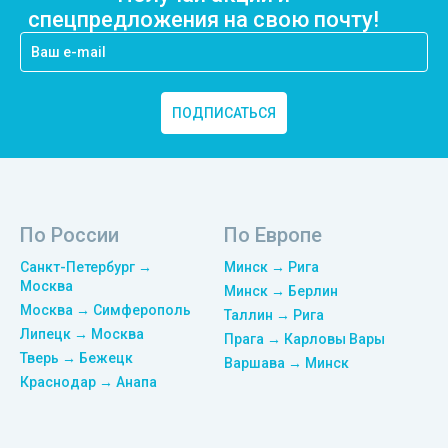
спецпредложения на свою почту!
ПОДПИСАТЬСЯ
По России
По Европе
Санкт-Петербург →
Минск → Рига
Москва
Минск → Берлин
Москва → Симферополь
Таллин → Рига
Липецк → Москва
Прага → Карловы Вары
Тверь → Бежецк
Варшава → Минск
Краснодар → Анапа