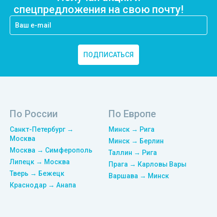
спецпредложения на свою почту!
ПОДПИСАТЬСЯ
По России
По Европе
Санкт-Петербург →
Минск → Рига
Москва
Минск → Берлин
Москва → Симферополь
Таллин → Рига
Липецк → Москва
Прага → Карловы Вары
Тверь → Бежецк
Варшава → Минск
Краснодар → Анапа